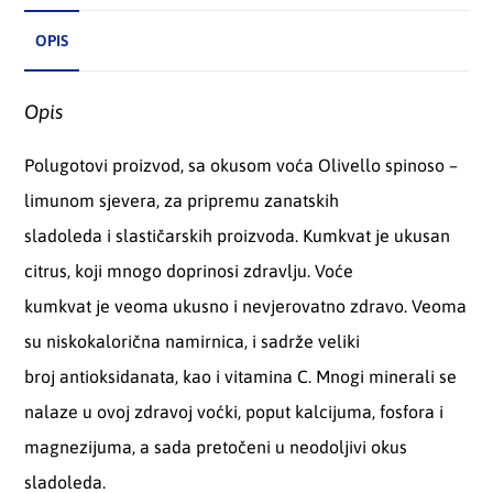
OPIS
Opis
Polugotovi proizvod, sa okusom voća Olivello spinoso –
limunom sjevera, za pripremu zanatskih
sladoleda i slastičarskih proizvoda. Kumkvat je ukusan
citrus, koji mnogo doprinosi zdravlju. Voće
kumkvat je veoma ukusno i nevjerovatno zdravo. Veoma
su niskokalorična namirnica, i sadrže veliki
broj antioksidanata, kao i vitamina C. Mnogi minerali se
nalaze u ovoj zdravoj voćki, poput kalcijuma, fosfora i
magnezijuma, a sada pretočeni u neodoljivi okus
sladoleda.