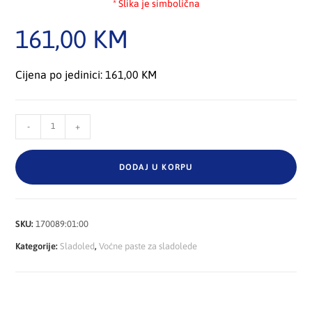
* Slika je simbolična
161,00
KM
Cijena po jedinici: 161,00 KM
-
+
DODAJ U KORPU
SKU:
170089:01:00
Kategorije:
Sladoled
,
Voćne paste za sladolede