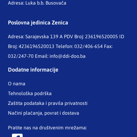
Adresa: Luka b.b. Busovača
Poslovna jedinica Zenica
Adresa: Sarajevska 139 A
PDV Broj: 236196520005 ID
Broj: 4236196520013 Telefon: 032/406-654 Fax:
032/247-70 Email:
info@ddi-doo.ba
Dodatne informacije
O nama
Tehnološka podrška
Zaštita podataka i pravila privatnosti
Načini plaćanja, povrat i dostava
Pratite nas na društvenim mrežama: