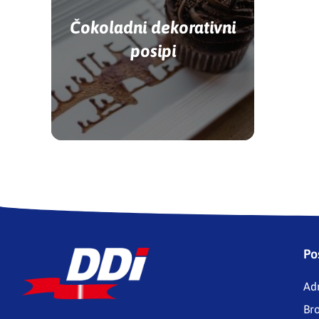
Čokoladni dekorativni
posipi
Po
Ad
Br