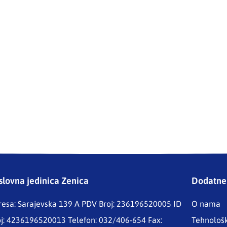
slovna jedinica Zenica
Dodatne 
resa: Sarajevska 139 A
PDV Broj: 236196520005 ID
O nama
oj: 4236196520013 Telefon: 032/406-654 Fax:
Tehnološ