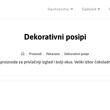
Slastičarstvo
Sladoled
Dekorativni posipi
>
Proizvodi
>
Pekarstvo
>
Dekorativni posipi
oizvoda za privlačniji izgled i bolji okus. Veliki izbor čokoladni