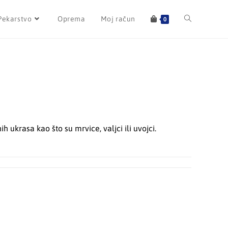
Pekarstvo
Oprema
Moj račun
0
h ukrasa kao što su mrvice, valjci ili uvojci.