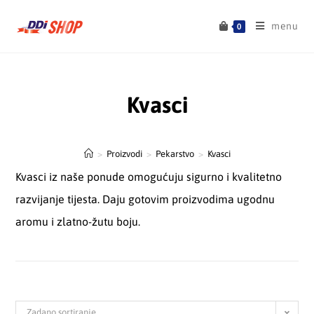
menu
0
Kvasci
>
Proizvodi
>
Pekarstvo
>
Kvasci
Kvasci iz naše ponude omogućuju sigurno i kvalitetno
razvijanje tijesta. Daju gotovim proizvodima ugodnu
aromu i zlatno-žutu boju.
Zadano sortiranje