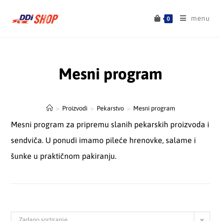
menu
0
Mesni program
>
Proizvodi
>
Pekarstvo
>
Mesni program
Mesni program za pripremu slanih pekarskih proizvoda i
sendviča. U ponudi imamo pileće hrenovke, salame i
šunke u praktičnom pakiranju.
Zadano sortiranje