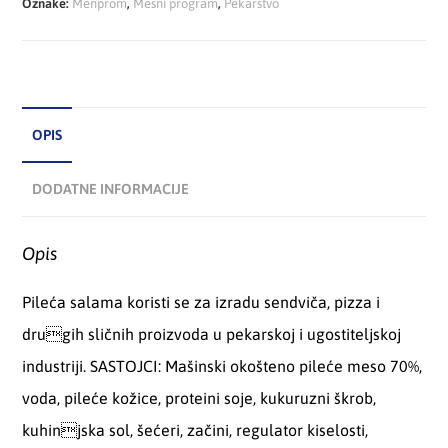
Oznake:
Menprom
,
Mesni program
,
Pekarstvo
OPIS
DODATNE INFORMACIJE
Opis
Pileća salama koristi se za izradu sendviča, pizza i
drugih sličnih proizvoda u pekarskoj i ugostiteljskoj
industriji. SASTOJCI: Mašinski okošteno pileće meso 70%,
voda, pileće kožice, proteini soje, kukuruzni škrob,
kuhinjska sol, šećeri, začini, regulator kiselosti,