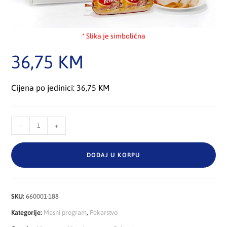
* Slika je simbolična
36,75
KM
Cijena po jedinici: 36,75 KM
-
+
DODAJ U KORPU
SKU:
660001-188
Kategorije:
Mesni program
,
Pekarstvo