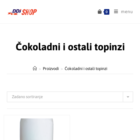
menu
0
Čokoladni i ostali topinzi
>
Proizvodi
>
Čokoladni i ostali topinzi
Zadano sortiranje