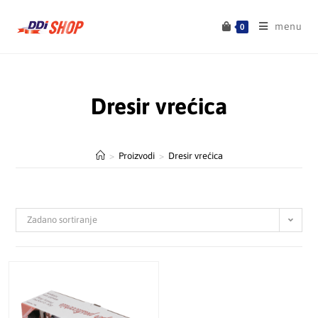
menu
0
Dresir vrećica
>
Proizvodi
>
Dresir vrećica
Zadano sortiranje