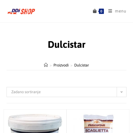
menu
0
Dulcistar
>
Proizvodi
>
Dulcistar
Zadano sortiranje