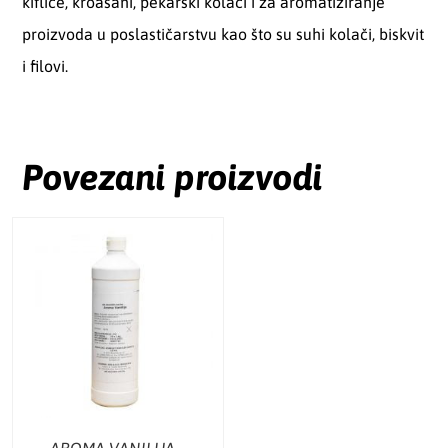
kiflice, kroasani, pekarski kolači i za aromatiziranje
proizvoda u poslastičarstvu kao što su suhi kolači, biskvit
i filovi.
Povezani proizvodi
AROMA VANILIJA –