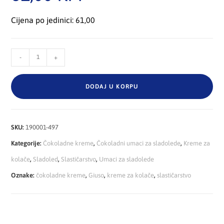
Cijena po jedinici: 61,00
-
+
DODAJ U KORPU
SKU:
190001-497
Kategorije:
Čokoladne kreme
,
Čokoladni umaci za sladolede
,
Kreme za
kolače
,
Sladoled
,
Slastičarstvo
,
Umaci za sladolede
Oznake:
čokoladne kreme
,
Giuso
,
kreme za kolače
,
slastičarstvo