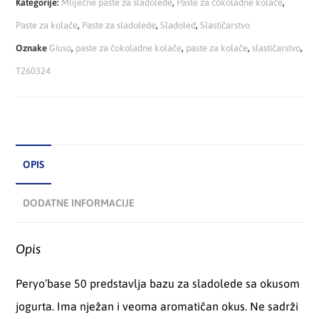
Kategorije:
Mliječne paste za sladolede
,
Paste za čokoladne kolače
,
Paste za kolače
,
Paste za sladolede
,
Sladoled
,
Slastičarstvo
Oznake
Giuso
,
paste za čokoladne kolače
,
paste za kolače
,
slastičarstvo
,
T260324
OPIS
DODATNE INFORMACIJE
Opis
Peryo’base 50 predstavlja bazu za sladolede sa okusom
jogurta. Ima nježan i veoma aromatičan okus. Ne sadrži