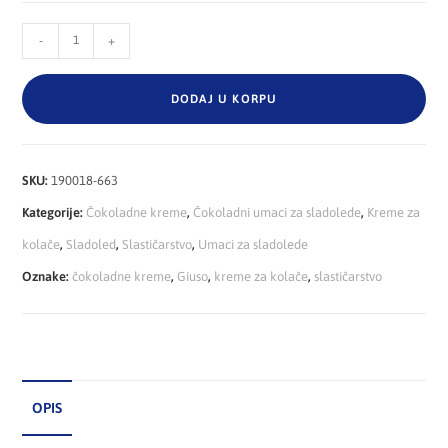
-
+
DODAJ U KORPU
SKU:
190018-663
Kategorije:
Čokoladne kreme
,
Čokoladni umaci za sladolede
,
Kreme za
kolače
,
Sladoled
,
Slastičarstvo
,
Umaci za sladolede
Oznake:
čokoladne kreme
,
Giuso
,
kreme za kolače
,
slastičarstvo
OPIS