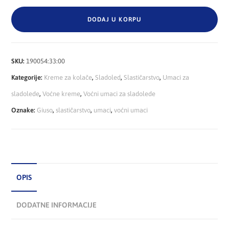
DODAJ U KORPU
SKU:
190054:33:00
Kategorije:
Kreme za kolače
,
Sladoled
,
Slastičarstvo
,
Umaci za
sladolede
,
Voćne kreme
,
Voćni umaci za sladolede
Oznake:
Giuso
,
slastičarstvo
,
umaci
,
voćni umaci
OPIS
DODATNE INFORMACIJE