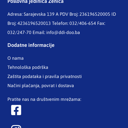
Poslovna jedinica Zenica
Adresa: Sarajevska 139 A
PDV Broj: 236196520005 ID
Broj: 4236196520013 Telefon: 032/406-654 Fax:
032/247-70 Email:
info@ddi-doo.ba
Dodatne informacije
O nama
Tehnološka podrška
Zaštita podataka i pravila privatnosti
Načini plaćanja, povrat i dostava
Pratite nas na društvenim mrežama: