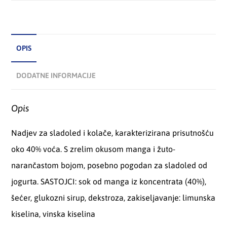
OPIS
DODATNE INFORMACIJE
Opis
Nadjev za sladoled i kolače, karakterizirana prisutnošću
oko 40% voća. S zrelim okusom manga i žuto-
narančastom bojom, posebno pogodan za sladoled od
jogurta. SASTOJCI: sok od manga iz koncentrata (40%),
šećer, glukozni sirup, dekstroza, zakiseljavanje: limunska
kiselina, vinska kiselina