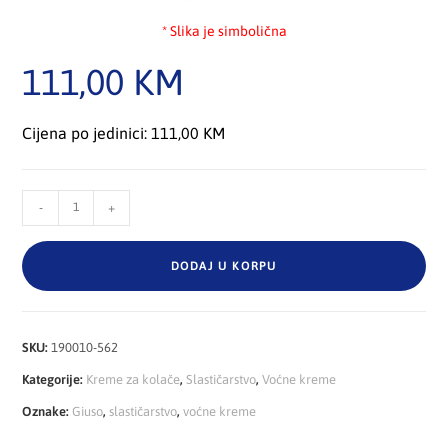
* Slika je simbolična
111,00
KM
Cijena po jedinici: 111,00 KM
-
+
DODAJ U KORPU
SKU:
190010-562
Kategorije:
Kreme za kolače
,
Slastičarstvo
,
Voćne kreme
Oznake:
Giuso
,
slastičarstvo
,
voćne kreme