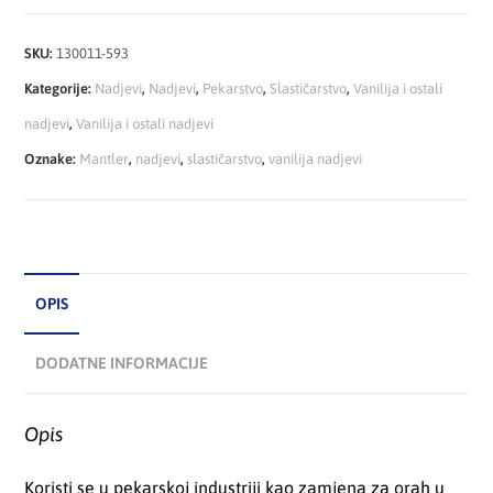
SKU:
130011-593
Kategorije:
Nadjevi
,
Nadjevi
,
Pekarstvo
,
Slastičarstvo
,
Vanilija i ostali
nadjevi
,
Vanilija i ostali nadjevi
Oznake:
Mantler
,
nadjevi
,
slastičarstvo
,
vanilija nadjevi
OPIS
DODATNE INFORMACIJE
Opis
Koristi se u pekarskoj industriji kao zamjena za orah u