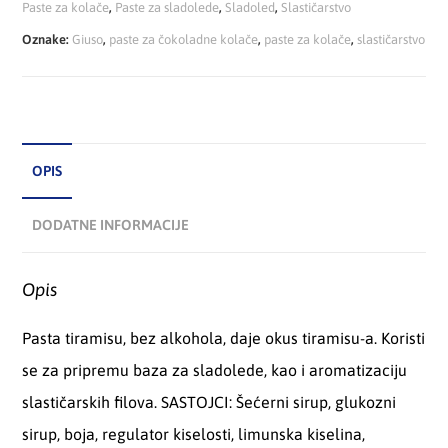
Paste za kolače
,
Paste za sladolede
,
Sladoled
,
Slastičarstvo
Oznake:
Giuso
,
paste za čokoladne kolače
,
paste za kolače
,
slastičarstvo
OPIS
DODATNE INFORMACIJE
Opis
Pasta tiramisu, bez alkohola, daje okus tiramisu-a. Koristi
se za pripremu baza za sladolede, kao i aromatizaciju
slastičarskih filova. SASTOJCI: Šećerni sirup, glukozni
sirup, boja, regulator kiselosti, limunska kiselina,