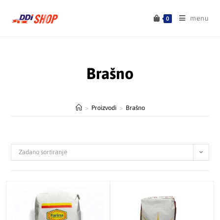
menu
0
Brašno
>
Proizvodi
>
Brašno
Zadano sortiranje