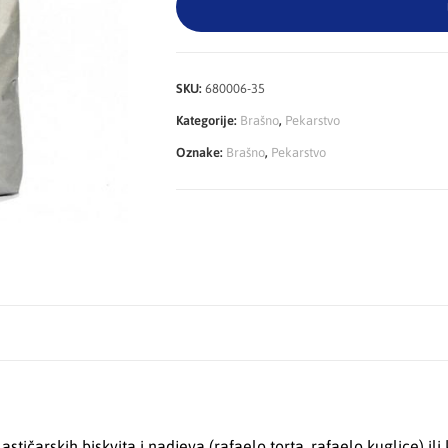
SKU:
680006-35
Kategorije:
Brašno
,
Pekarstvo
Oznake:
Brašno
,
Pekarstvo
stičarskih biskvita i nadjeva (rafaelo torta, rafaelo kuglice) ili