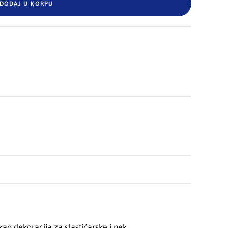
DODAJ U KORPU
 kao dekoracija za slastičarske i pek