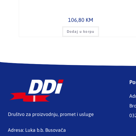
106,80
KM
Dodaj u korpu
Po
Ad
Br
Društvo za proizvodnju, promet i usluge
03
Adresa: Luka b.b. Busovača