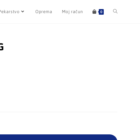
Pekarstvo
Oprema
Moj račun
0
G