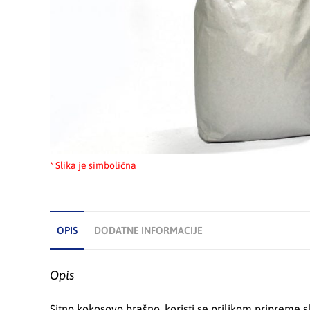
* Slika je simbolična
OPIS
DODATNE INFORMACIJE
Opis
Sitno kokosovo brašno, koristi se prilikom pripreme sla