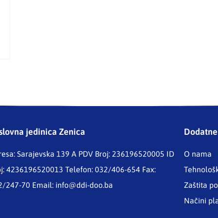
slovna jedinica Zenica
Dodatne 
resa: Sarajevska 139 A
PDV Broj: 236196520005 ID
O nama
oj: 4236196520013 Telefon: 032/406-654 Fax:
Tehnološ
2/247-70 Email:
info@ddi-doo.ba
Zaštita po
Načini pl