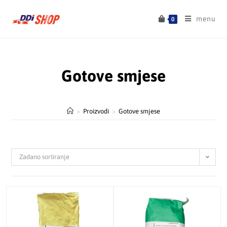
menu
0
Gotove smjese
>
Proizvodi
>
Gotove smjese
Zadano sortiranje